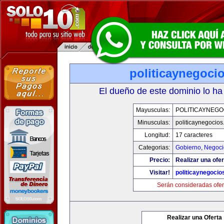
politicaynegoci
El dueño de este dominio lo ha
Mayusculas:
POLITICAYNEGO
Minusculas:
politicaynegocio
Longitud:
17 caracteres
Categorias:
Gobierno
,
Negoci
Precio:
Realizar una ofer
Visitar!
politicaynegoci
Serán consideradas ofer
Realizar una Oferta