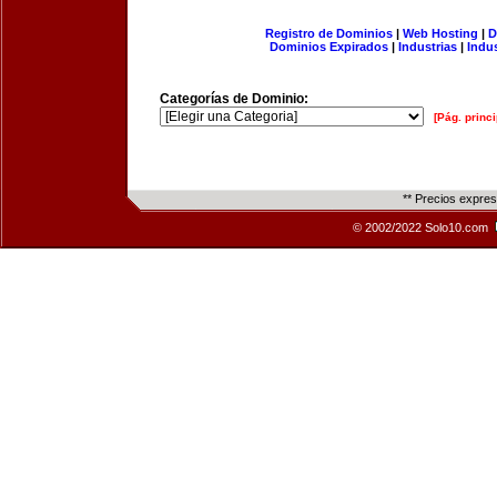
Registro de Dominios
|
Web Hosting
|
D
Dominios Expirados
|
Industrias
|
Indu
Categorías de Dominio:
[Pág. princi
** Precios expre
© 2002/2022 Solo10.com