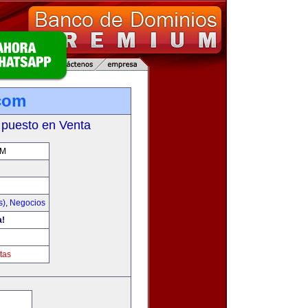
com
 puesto en Venta
OM
s)
,
Negocios
a!
tas