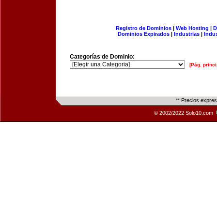
Registro de Dominios
|
Web Hosting
|
D
Dominios Expirados
|
Industrias
|
Indu
Categorías de Dominio:
[Pág. princi
** Precios expre
© 2002/2022 Solo10.com