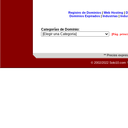
Registro de Dominios
|
Web Hosting
|
D
Dominios Expirados
|
Industrias
|
Indu
Categorías de Dominio:
[Pág. princi
** Precios expre
© 2002/2022 Solo10.com