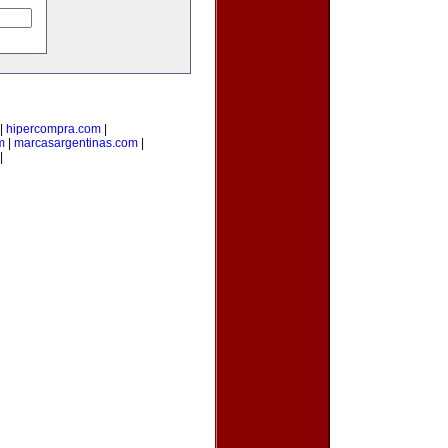
|
hipercompra.com
|
m
|
marcasargentinas.com
|
|