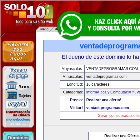
ventadeprogram
El dueño de este dominio lo ha
Mayusculas:
VENTADEPROGRAMAS.COM
Minusculas:
ventadeprogramas.com
Longitud:
16 caracteres
Categorias:
InformÃ¡tica y ComputaciÃ³n
,
V
Precio:
Realizar una oferta!
Visitar!
ventadeprogramas.com
Serán consideradas ofer
Realizar una Oferta