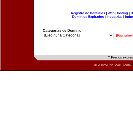
Registro de Dominios
|
Web Hosting
|
D
Dominios Expirados
|
Industrias
|
Indu
Categorías de Dominio:
[Pág. princi
** Precios expre
© 2002/2022 Solo10.com