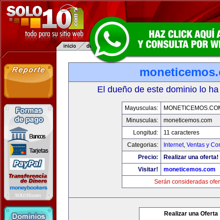
moneticemos
El dueño de este dominio lo ha
Mayusculas:
MONETICEMOS.CO
Minusculas:
moneticemos.com
Longitud:
11 caracteres
Categorias:
Internet
,
Ventas y Co
Precio:
Realizar una oferta!
Visitar!
moneticemos.com
Serán consideradas ofer
Realizar una Oferta