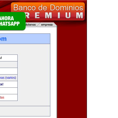
com
M
as (varios)
ta!
tas