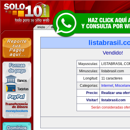
listabrasil.
Vendido!
Mayusculas:
LISTABRASIL.CO
Minusculas:
listabrasil.com
Longitud:
11 caracteres
Categorias:
Internet
,
Miscelane
Precio:
Realizar una ofer
Visitar!
listabrasil.com
Serán consideradas ofer