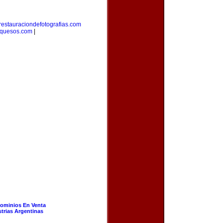
restauraciondefotografias.com
equesos.com
|
ominios En Venta
strias Argentinas