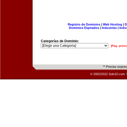
Registro de Dominios
|
Web Hosting
|
D
Dominios Expirados
|
Industrias
|
Indu
Categorías de Dominio:
[Pág. princi
** Precios expre
© 2002/2022 Solo10.com