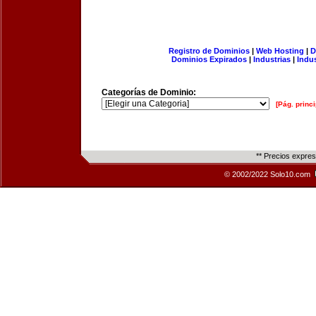
Registro de Dominios
|
Web Hosting
|
D
Dominios Expirados
|
Industrias
|
Indu
Categorías de Dominio:
[Pág. princi
** Precios expre
© 2002/2022 Solo10.com