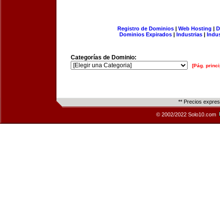
Registro de Dominios
|
Web Hosting
|
D
Dominios Expirados
|
Industrias
|
Indu
Categorías de Dominio:
[Pág. princi
** Precios expre
© 2002/2022 Solo10.com